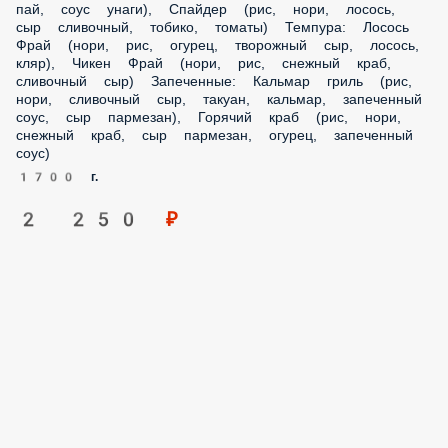
1700 г.
2 250 ₽
Сет Каникулы (48 кусочков)
Чизбургер, Хрустящий краб, Калифорния в кунжуте,
Филадельфия лайт, Эби темпура, Ред лосось
1230 г.
1 980 ₽