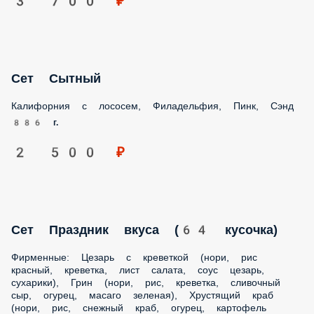
Калифорния с лососем, Филадельфия, Пинк, Сэнд
886 г.
2 500 ₽
Сет Праздник вкуса (64 кусочка)
Фирменные: Цезарь с креветкой (нори, рис красный,
креветка, лист салата, соус цезарь, сухарики), Грин (нори,
рис, креветка, сливочный сыр, огурец, масаго зеленая),
Хрустящий краб (нори, рис, снежный краб, огурец,
картофель пай, соус унаги), Спайдер (рис, нори, лосось,
сыр сливочный, тобико, томаты) Темпура: Лосось Фрай
(нори, рис, огурец, творожный сыр, лосось, кляр), Чикен
Фрай (нори, рис, снежный краб, сливочный сыр)
Запеченные: Кальмар гриль (рис, нори, сливочный сыр,
такуан, кальмар, запеченный соус, сыр пармезан),
Горячий краб (рис, нори, снежный краб, сыр пармезан,
огурец, запеченный соус)