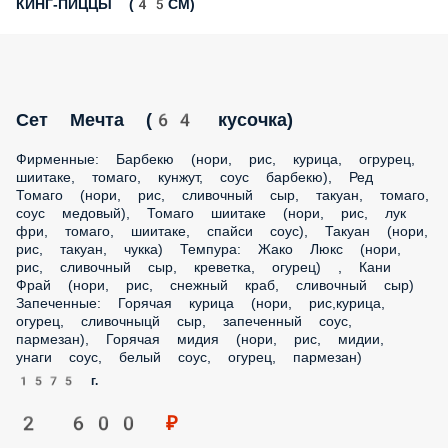
КИНГ-ПИЦЦЫ (45СМ)
Сет Мечта (64 кусочка)
Фирменные: Барбекю (нори, рис, курица, огрурец,
шиитаке, томаго, кунжут, соус барбекю), Ред Томаго (нори,
рис, сливочный сыр, такуан, томаго, соус медовый), Томаго
шиитаке (нори, рис, лук фри, томаго, шиитаке, спайси
соус), Такуан (нори, рис, такуан, чукка) Темпура: Жако Люкс
(нори, рис, сливочный сыр, креветка, огурец) , Кани Фрай
(нори, рис, снежный краб, сливочный сыр) Запеченные:
Горячая курица (нори, рис,курица, огурец, сливочныцй
сыр, запеченный соус, пармезан), Горячая мидия (нори,
рис, мидии, унаги соус, белый соус, огурец, пармезан)
1575 г.
2 600 ₽