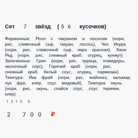
Сет 7 звёзд (56 кусочков)
Фирменные: Ролл с такуаном и лососем (нори, рис,
сливочный сыр, такуан, лосось), Чиз Икура (нори, рис,
сливочный сыр, икра красная), Кани Ред (нори, рис,
снежный краб, огурец, кунжут) Запеченные: Грин (нори,
рис, курица, помидоры, чесночный соус), Горячий краб
(нори, рис, снежный краб, белый соус, огурец, пармезан)
Темпура: Ика фрай (нори, рис, майонез, кальмар, лук фри,
кляр, соус медовый), Темпура окунь (нори, рис, окунь,
спайси соус, соус терияки, кляр)
1310 г.
2 700 ₽
Сет Горячая штучка 2.0
Горячая мидия, Горячий краб, Камчатка, Чизи ред, Ика